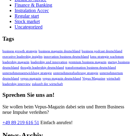
Finance & Banking
Instralation Accec
Regular start
Stock market
Uncategorized
Tags
business growth strategie
business magazin deutschland
business podcast deutschland
executive leadership insights
innovation business deutschland
kmu strategie wachstum
leadership magazin
leadership und innovation
premium business magazin
startup business
deutschland
thought leadership deutschland
transformation business deutschland
unternehmensentwicklung strategie
unternehmensfuehrung strategie
unternehmertum
deutschland
vepus magazin
vepus magazin deutschland
Vepus Magazine
wirtschaft
leadership interview
zukunft der wirtschaft
Sprechen Sie uns an!
Sie wollen beim Vepus-Magazin dabei sein und Ihrem Business
neue Impulse verleihen?
+49 89 219 616 51
Einfach anrufen!
News-Archiv