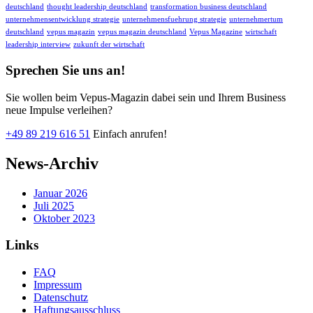
deutschland
thought leadership deutschland
transformation business deutschland
unternehmensentwicklung strategie
unternehmensfuehrung strategie
unternehmertum
deutschland
vepus magazin
vepus magazin deutschland
Vepus Magazine
wirtschaft
leadership interview
zukunft der wirtschaft
Sprechen Sie uns an!
Sie wollen beim Vepus-Magazin dabei sein und Ihrem Business
neue Impulse verleihen?
+49 89 219 616 51
Einfach anrufen!
News-Archiv
Januar 2026
Juli 2025
Oktober 2023
Links
FAQ
Impressum
Datenschutz
Haftungsausschluss