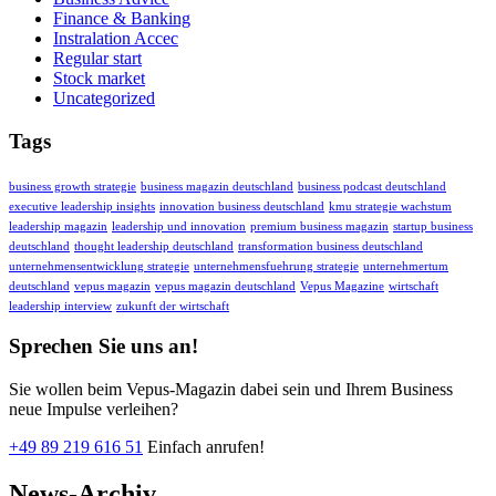
Finance & Banking
Instralation Accec
Regular start
Stock market
Uncategorized
Tags
business growth strategie
business magazin deutschland
business podcast deutschland
executive leadership insights
innovation business deutschland
kmu strategie wachstum
leadership magazin
leadership und innovation
premium business magazin
startup business
deutschland
thought leadership deutschland
transformation business deutschland
unternehmensentwicklung strategie
unternehmensfuehrung strategie
unternehmertum
deutschland
vepus magazin
vepus magazin deutschland
Vepus Magazine
wirtschaft
leadership interview
zukunft der wirtschaft
Sprechen Sie uns an!
Sie wollen beim Vepus-Magazin dabei sein und Ihrem Business
neue Impulse verleihen?
+49 89 219 616 51
Einfach anrufen!
News-Archiv