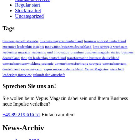
Regular start
Stock market
Uncategorized
Tags
business growth strategie
business magazin deutschland
business podcast deutschland
executive leadership insights
innovation business deutschland
kmu strategie wachstum
leadership magazin
leadership und innovation
premium business magazin
startup business
deutschland
thought leadership deutschland
transformation business deutschland
unternehmensentwicklung strategie
unternehmensfuehrung strategie
unternehmertum
deutschland
vepus magazin
vepus magazin deutschland
Vepus Magazine
wirtschaft
leadership interview
zukunft der wirtschaft
Sprechen Sie uns an!
Sie wollen beim Vepus-Magazin dabei sein und Ihrem Business
neue Impulse verleihen?
+49 89 219 616 51
Einfach anrufen!
News-Archiv