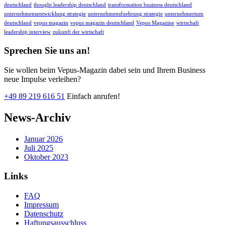
deutschland
thought leadership deutschland
transformation business deutschland
unternehmensentwicklung strategie
unternehmensfuehrung strategie
unternehmertum
deutschland
vepus magazin
vepus magazin deutschland
Vepus Magazine
wirtschaft
leadership interview
zukunft der wirtschaft
Sprechen Sie uns an!
Sie wollen beim Vepus-Magazin dabei sein und Ihrem Business
neue Impulse verleihen?
+49 89 219 616 51
Einfach anrufen!
News-Archiv
Januar 2026
Juli 2025
Oktober 2023
Links
FAQ
Impressum
Datenschutz
Haftungsausschluss